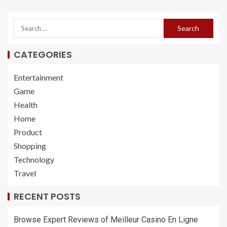
CATEGORIES
Entertainment
Game
Health
Home
Product
Shopping
Technology
Travel
RECENT POSTS
Browse Expert Reviews of Meilleur Casino En Ligne